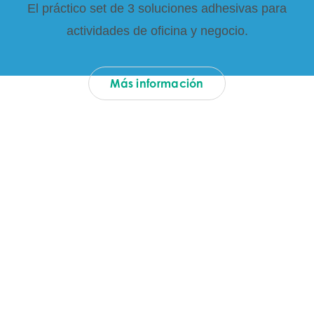
El práctico set de 3 soluciones adhesivas para
actividades de oficina y negocio.
Más información