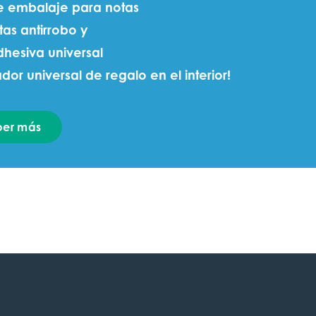
de embalaje para notas
tas antirrobo y
dhesiva universal
dor universal de regalo en el interior!
ber más