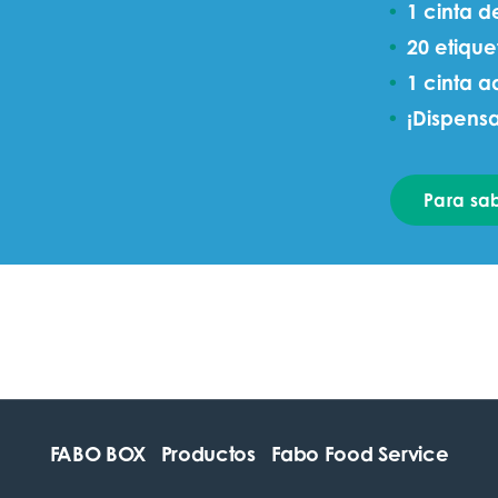
1 cinta 
20 etique
1 cinta a
¡Dispensa
Para sa
FABO BOX
Productos
Fabo Food Service