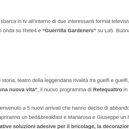
barca in tv all’interno di due interessanti format televisi
n onda su Rete4 e
“Guerrilla Gardeners”
su La5. Buon
toria, teatro della leggendaria rivalità tra guelfi e guelf
 una nuova vita”
, il nuovo programma di
Retequattro
in
 benvenuto a 5 nuovi arrivati che hanno deciso di abbando
a apriranno un bed&breakfast e Mariarosa e Giuseppe un
e soluzioni adesive per il bricolage, la decorazione 